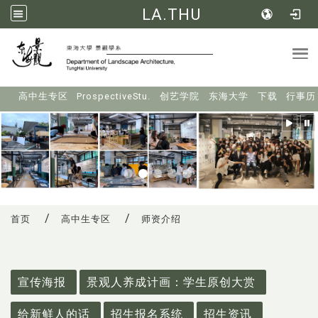
LA.THU
Tog
:::
高中生专区
ProspectiveStu.
创艺学院
东海大学
下载
行事历
首页
高中生专区
师资介绍
:::
宣传海报
景观人养成计画：学生原创大赏
给新鲜人的话
招生报名系统
招生资讯