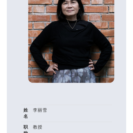
姓
李丽雪
名
职
教授