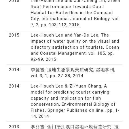
2015
Lee-Hsueh Lee and Jun-Cheng Lin, Green
Roof Performance Towards Good
Habitat for Butterflies in the Compact
City, International Journal of Biology, vol.
7, 2, pp. 103-112, 2015
2015
Lee-Hsueh Lee and Yan-De Lee, The
impact of water quality on the visual and
olfactory satisfaction of tourists, Ocean
and Coastal Management, vol. 105, pp.
92-99, 2015
2014
李麗雪, 湿地生态景观美质研究, 湿地学刊,
vol. 3, 1, pp. 27-38, 2014
2014
Lee-Hsueh Lee & Zi-Yuan Chang, A
model for predicting tourist carrying
capacity and implication for fish
conservation, Environmental Biology of
Fishes, Springer Published on line , pp. 1-
14, 2014
2013
李丽雪, 金门浯江溪口湿地环境营造研究, 湿