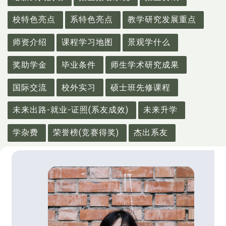
校特色亮点
系特色亮点
教学研究发展重点
师资介绍
课程学习地图
景观学什么
奖助学金
毕业条件
师生学术研究成果
国际交流
校外实习
硕士班先修课程
未来出路-就业-证照(系友成效)
未来升学
学杂费
荣誉榜(竞赛得奖)
杰出系友