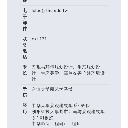
称
电
lslee@thu.edu.tw
子
邮
件
联
ext.121
络
电
话
专
景观与环境规划设计、生态规划设
长
计、生态美学、高龄友善户外环境设
计
学
台湾大学园艺学系博士
历
经
中华大学景观建筑学系/ 教授
历
朝阳科技大学都市计画与景观建筑学
系/ 副教授
中华顾问工程司/ 工程师