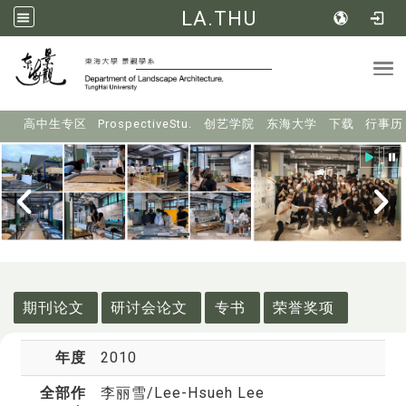
LA.THU
Tog
:::
高中生专区
ProspectiveStu.
创艺学院
东海大学
下载
行事历
:::
期刊论文
研讨会论文
专书
荣誉奖项
年度
2010
全部作
李丽雪
/Lee-Hsueh Lee