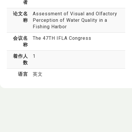
者
论文名
Assessment of Visual and Olfactory
称
Perception of Water Quality in a
Fishing Harbor
会议名
The 47TH IFLA Congress
称
着作人
1
数
语言
英文