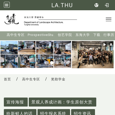
LA.THU
Tog
:::
高中生专区
ProspectiveStu.
创艺学院
东海大学
下载
行事历
首页
高中生专区
奖助学金
:::
宣传海报
景观人养成计画：学生原创大赏
给新鲜人的话
招生报名系统
招生资讯