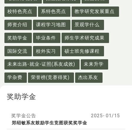
校特色亮点
系特色亮点
教学研究发展重点
师资介绍
课程学习地图
景观学什么
奖助学金
毕业条件
师生学术研究成果
国际交流
校外实习
硕士班先修课程
未来出路-就业-证照(系友成效)
未来升学
学杂费
荣誉榜(竞赛得奖)
杰出系友
奖助学金
奖学金公告
2025-
01/15
郑绍敏系友鼓励学生竞图获奖奖学金