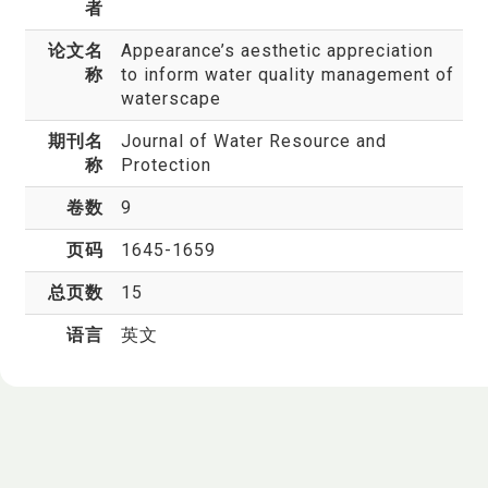
者
论文名
Appearance’s aesthetic appreciation
称
to inform water quality management of
waterscape
期刊名
Journal of Water Resource and
称
Protection
卷数
9
页码
1645-1659
总页数
15
语言
英文