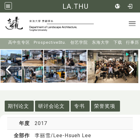
LA.THU
Tog
:::
高中生专区
ProspectiveStu.
创艺学院
东海大学
下载
行事历
:::
期刊论文
研讨会论文
专书
荣誉奖项
年度
2017
全部作
李丽雪
/Lee-Hsueh Lee