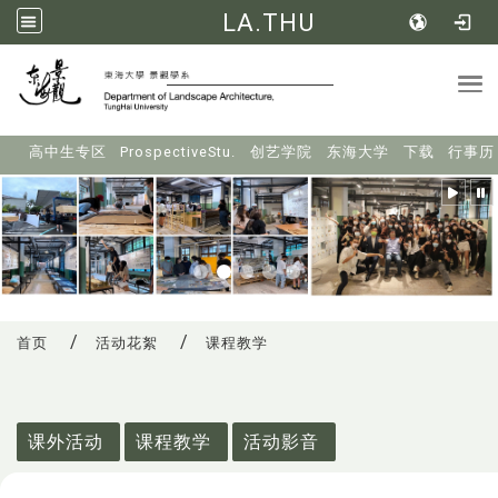
LA.THU
Tog
:::
高中生专区
ProspectiveStu.
创艺学院
东海大学
下载
行事历
首页
活动花絮
课程教学
:::
课外活动
课程教学
活动影音