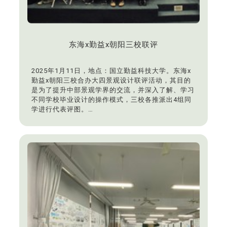
东海x勤益x朝阳三校联评
2025年1月11日，地点：国立勤益科技大学。东海x
勤益x朝阳三校合办大四景观设计联评活动，其目的
是为了提升中部景观学界的交流，并深入了解、学习
不同学校毕业设计的操作模式，三校各推派出4组同
学进行代表评图。
本系荣誉评代表学生：
张传峖、纪怀雅/回 · 港 高雄亚湾旧港区地景风貌重
塑因应气候变迁设计
沈孟葳/BioResonance 灵韵之渊-与人和自然共舞的
水堀头亲生命公园
蔡欣叡/三朝-三貂岭艺术之丘
张辰安、翁柏蒝/南隅 · 缝生：油厂遗构-历史孤岛的
缝合与新生