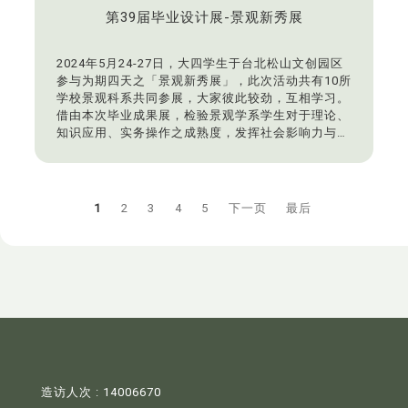
第39届毕业设计展-景观新秀展
2024年5月24-27日，大四学生于台北松山文创园区
参与为期四天之「景观新秀展」，此次活动共有10所
学校景观科系共同参展，大家彼此较劲，互相学习。
借由本次毕业成果展，检验景观学系学生对于理论、
知识应用、实务操作之成熟度，发挥社会影响力与实
践自我学习之精神。
1
2
3
4
5
下一页
最后
造访人次 : 14006670