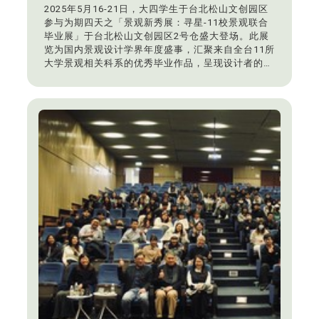
2025年5月16-21日，大四学生于台北松山文创园区
参与为期四天之「景观新秀展：寻星-11校景观联合
毕业展」于台北松山文创园区2号仓盛大登场。此展
览为国内景观设计学界年度盛事，汇聚来自全台11所
大学景观相关科系的优秀毕业作品，呈现设计者的创
意实践与对未来环境的想像。东海大学景观学系今年
以主题「木漏れ日 komorebi」参展，透过光影穿透
林间叶隙的诗意意象，呼应设计背后对生命、自然与
时间的细腻感知。