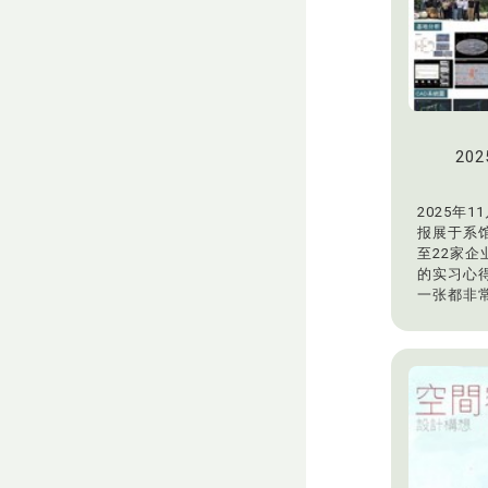
20
2025年
报展于系
至22家
的实习心
一张都非
选择实习