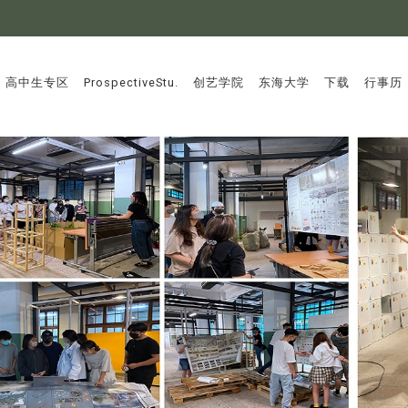
:::
高中生专区
ProspectiveStu.
创艺学院
东海大学
下载
行事历