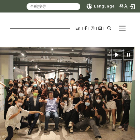
Language
登入
Toggle 
En
|
|
|
|