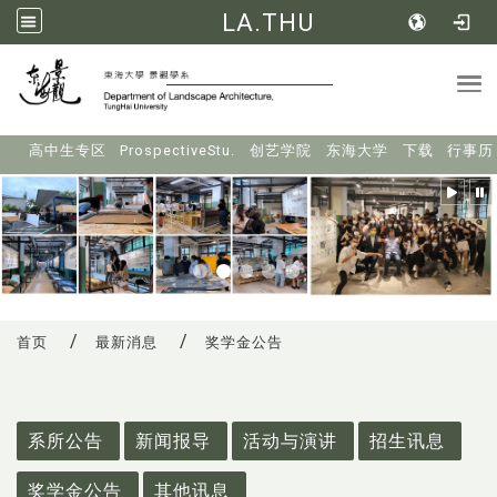
LA.THU
Tog
:::
高中生专区
ProspectiveStu.
创艺学院
东海大学
下载
行事历
首页
最新消息
奖学金公告
:::
系所公告
新闻报导
活动与演讲
招生讯息
奖学金公告
其他讯息