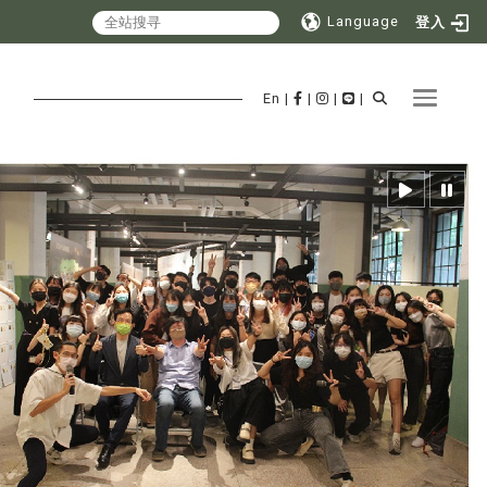
Language
登入
Toggle 
En
|
|
|
|