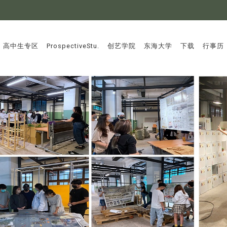
:::
高中生专区
ProspectiveStu.
创艺学院
东海大学
下载
行事历