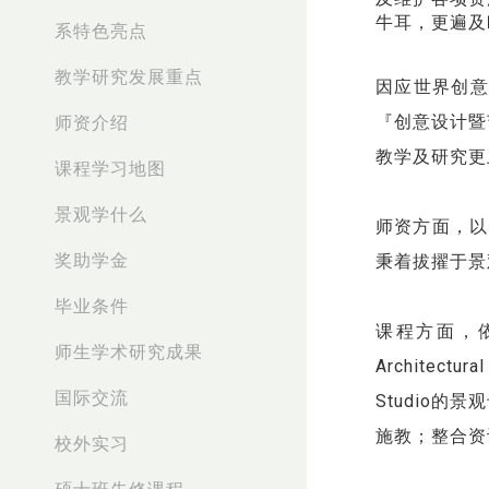
牛耳，更遍及
系特色亮点
教学研究发展重点
因应世界创意
『创意设计暨
师资介绍
教学及研究更
课程学习地图
景观学什么
师资方面，以
奖助学金
秉着拔擢于景
毕业条件
课程方面，依
师生学术研究成果
Architec
国际交流
Studio
施教；整合资
校外实习