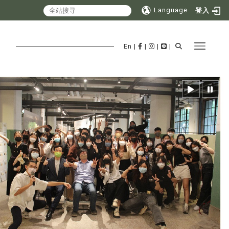
Language
登入
Toggle 
En
|
|
|
|