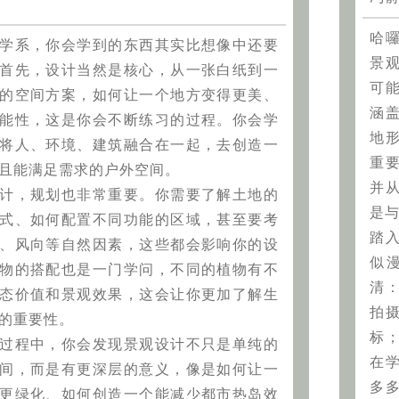
哈
学系，你会学到的东西其实比想像中还要
景
首先，设计当然是核心，从一张白纸到一
可
的空间方案，如何让一个地方变得更美、
涵
能性，这是你会不断练习的过程。你会学
地
将人、环境、建筑融合在一起，去创造一
重
且能满足需求的户外空间。
并
计，规划也非常重要。你需要了解土地的
是
式、如何配置不同功能的区域，甚至要考
踏
、风向等自然因素，这些都会影响你的设
似
物的搭配也是一门学问，不同的植物有不
清
态价值和景观效果，这会让你更加了解生
拍
的重要性。
标
过程中，你会发现景观设计不只是单纯的
在
间，而是有更深层的意义，像是如何让一
多
更绿化、如何创造一个能减少都市热岛效