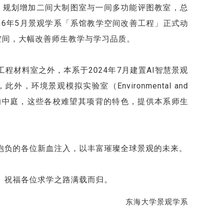
画，规划增加二间大制图室与一间多功能评图教室，总
016年5月景观学系「系馆教学空间改善工程」正式动
学空间，大幅改善师生教学与学习品质。
材料室之外，本系于2024年7月建置AI智慧景观
环境景观模拟实验室（Environmental and
系馆与美丽的中庭，这些各校难望其项背的特色，提供本系师生
抱负的各位新血注入，以丰富璀璨全球景观的未来。
。祝福各位求学之路满载而归。
东海大学景观学系