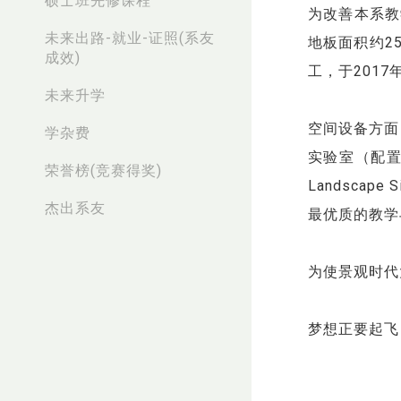
硕士班先修课程
为改善本系教
未来出路-就业-证照(系友
地板面积约2
成效)
工，于201
未来升学
空间设备方面
学杂费
实验室（配置十
荣誉榜(竞赛得奖)
Landsca
杰出系友
最优质的教学
为使景观时代
梦想正要起飞