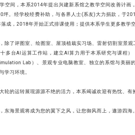
学空间，本系2014年提出兴建新系馆之教学空间改善计
50坪。经学校经费补助，与各界人士(系友)大力捐款，于2
7年落成，2018年开始正式排课使用；提供本系学生更多教
，除了评图室、绘图室、屋顶植栽实习场、雷射切割室景观工程
多台AI运算工作站，建立AI算力用于本系研究与课程），此外，
pe Simulation Lab）、景观专业电脑教室、独立的
与学习环境。
大轮的运转展现源源不绝的活力，本系竭诚欢迎有热忱、有
，东海景观将成为您的翼下之风，让您御风而上，遨游四海