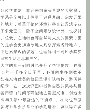
囉各位学弟妹！欢迎来到东海景观的大家庭，
观学系是个可以让你勇于追逐梦想、启发无限
能的地方，着重于整体环境的整合让景观专业
盖了多元面向，除了空间规划设计外，也探讨
形、植栽、在地特色等自然与人文的因素，更
要的是学会更加勇敢地去观察探索各种地方，
从中思索景观的议题，也理解到平时所学其实
与日常生活息息相关的。
入大学的那一刻同时也开启了毕业倒数，在看
漫长的一千多个日子里，必做的事多到数不
：如在东海优美的校园里漫步认植物、游历并
摄纪录；在一次次评图中找到自己的风格与目
；善用留白时间尽可能地去发掘兴趣，创造出
学业与生活中最舒适的平衡点…。在此也鼓励
多参与系学会所举办的学期进补、营队等许多