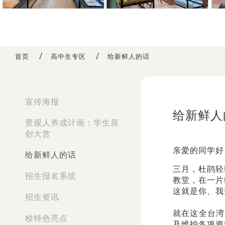
首页
高中生专区
给新鲜人的话
:::
宣传海报
给新鲜人
景观人养成计画：学生原
创大赏
亲爱的同学好
给新鲜人的话
三月，杜鹃轻
招生报名系统
教堂，在一片
这就是你、我
招生资讯
就在这全台湾
校特色亮点
及维护各项资