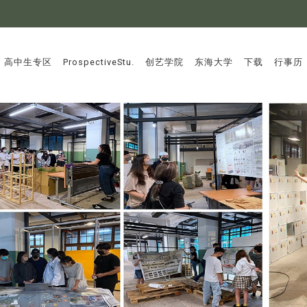
:::
高中生专区
ProspectiveStu.
创艺学院
东海大学
下载
行事历