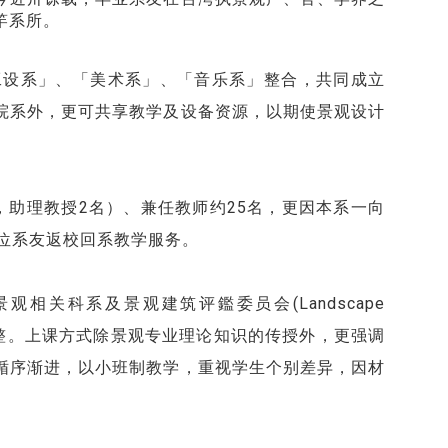
竿系所。
工设系」、「美术系」、「音乐系」整合，共同成立
院系外，更可共享教学及设备资源，以期使景观设计
，助理教授2名）、兼任教师约25名，更因本系一向
位系友返校回系教学服务。
关科系及景观建筑评鑑委员会(Landscape
规划，并定期检视调整。上课方式除景观专业理论知识的传授外，更强调
，循序渐进，以小班制教学，重视学生个别差异，因材