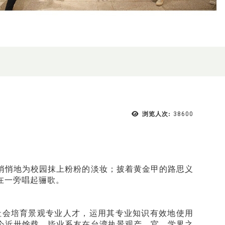
浏览人次:
38600
悄悄地为校园抹上粉粉的淡妆；披着黄金甲的路思义
在一旁唱起骊歌。
社会培育景观专业人才，运用其专业知识有效地使用
今近卅馀载，毕业系友在台湾执景观产、官、学界之