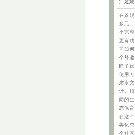
江楚妮
在景观
多元。
个完整
更有功
习如何
个舒适
除了设
使用方
虑水文
计。植
同的生
态保育
在这个
美化空
个社区