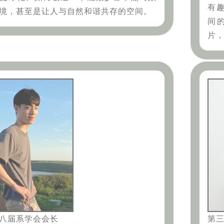
有
境，甚至是让人与自然和谐共存的空间。
间
片
八届系学会会长
第