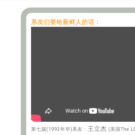
系友们要给新鲜人的话：
王立杰
第七届(1992年毕)系友：
(美国The LC