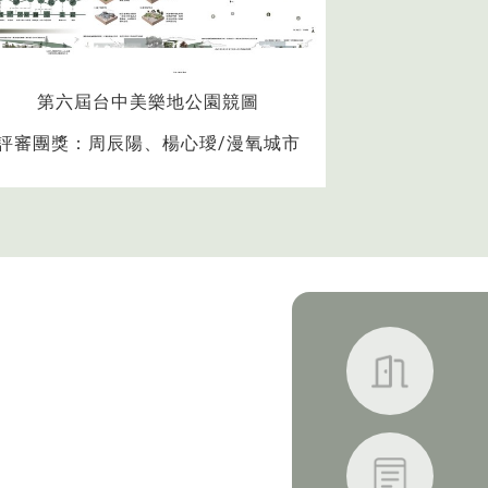
第六屆台中美樂地公園競圖
第六屆
評審團獎：周辰陽、楊心璦/漫氧城市
優選：李