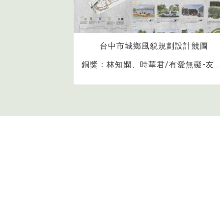
公園競圖
台中市城鄉風貌規劃設計競圖
/浮碳島獲得
銅獎：林知嫻、時華君/有愛無礙-友善視障者的社區共融森林公園