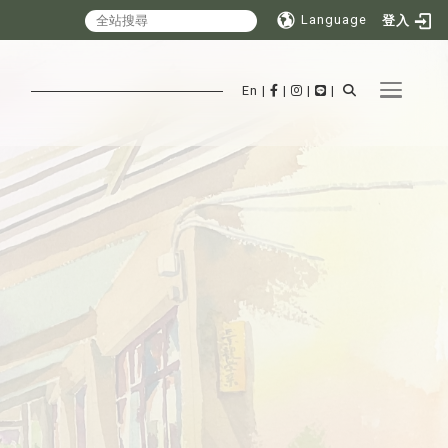
Language
登入
Toggle 
En
|
|
|
|