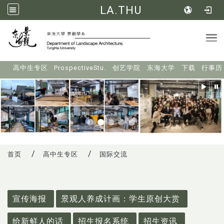
LA.THU
Tog
:::
高中生专区
ProspectiveStu.
创艺学院
东海大学
下载
行事历
首页
高中生专区
国际交流
:::
宣传海报
景观人养成计画：学生原创大赏
给新鲜人的话
招生报名系统
招生资讯