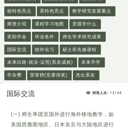
校特色亮点
系特色亮点
教学研究发展重点
师资介绍
课程学习地图
景观学什么
奖助学金
毕业条件
师生学术研究成果
国际交流
校外实习
硕士班先修课程
未来出路-就业-证照(系友成效)
未来升学
学杂费
荣誉榜(竞赛得奖)
杰出系友
国际交流
浏览人次:
13144
(一) 师生率团至国外进行海外移地教学，如
美国西雅图地区、日本东京与大陆地区进行