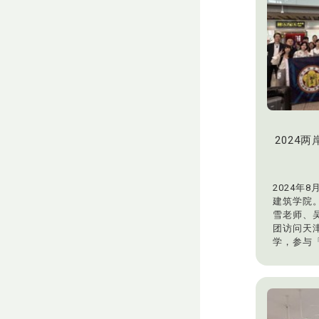
议程」（Sust
Agenda
重量级国
119名学
次日（9月
况，亦见
注。此次共
名审查后
45篇海
元，不仅
2024
班学生全
国、越南
出研讨会
术生命力
2024年
学景观学
建筑学院
篇海报论
雪老师、吴
显本系师
团访问天
实力。
学，参与「
与建筑文
举办「海
此次活动
建筑学专
学校相互