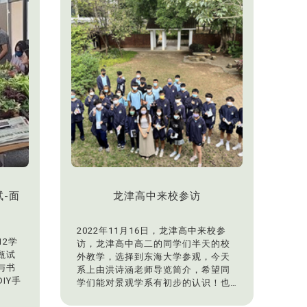
育处
的理想。
任、
彰老
共同
试-面
龙津高中来校参访
2022年11月16日，龙津高中来校参
12学
访，龙津高中高二的同学们半天的校
甄试
外教学，选择到东海大学参观，今天
与书
系上由洪诗涵老师导览简介，希望同
IY手
学们能对景观学系有初步的认识！也
。
欢迎各位报考景观学系。