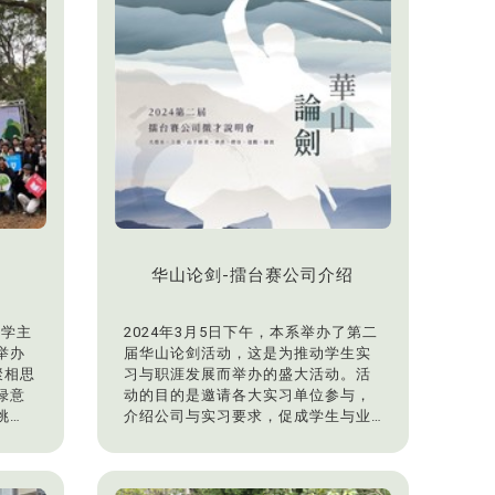
教学
老师
生们
的学
华山论剑-擂台赛公司介绍
大学主
2024年3月5日下午，本系举办了第二
举办
届华山论剑活动，这是为推动学生实
聚相思
习与职涯发展而举办的盛大活动。活
绿意
动的目的是邀请各大实习单位参与，
挑
介绍公司与实习要求，促成学生与业
界的深度媒合。同时，提供应届毕业
聚相
生与雇主媒合的平台，助力毕业生踏
国
上事业成功的道路，实现毕业即就业