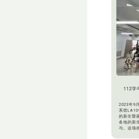
112
2023年
系馆LA1
的新生暨
各地的新
与。这场
满互动和