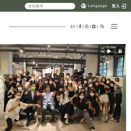
Language
登入
Toggle 
En
|
|
|
|