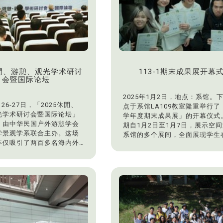
休閒、游憩、观光学术研讨
113-1期末成果展开幕
会暨国际论坛
2025年1月2日，地点：系馆。下
月26-27日，「2025休閒、
点于系馆LA109教室隆重举行了「
光学术研讨会暨国际论坛」
学年度期末成果展」的开幕仪式
，由中华民国户外游憩学会
期自1月2日至1月7日，展示空
学景观学系联合主办。这场
系馆的多个展间，全面展现学生
不仅吸引了两百多名海内外
计与创意上的卓越成果。
，更成功将学术焦点定锚在
开幕仪式由校长张国恩敲响锣声
、游憩景观，为台湾休閒观
序幕，随着锣声回响，期末成果
未来发展注入强劲的国际动
式启动。景观学系主任黄宜瑜在
思维。
中对学生们的努力与创意表达高
活动首日（9月26日），国
定，并鼓励大家持续在设计的道
东海大学求真厅隆重举行。
探索与创新。校长张国恩则讚扬
题紧扣联合国SDGs核心目
展览汇聚了多样化与创意性的作
续休閒、游憩景观：2050
展现出东海学子的无限潜力。他