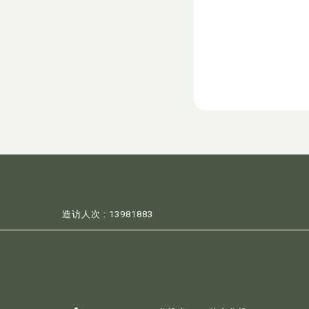
与，建立
个充满活
开。
造访人次 : 13981883