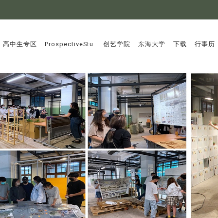
:::
高中生专区
ProspectiveStu.
创艺学院
东海大学
下载
行事历