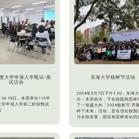
察基地介绍、黄宜瑜老师的模型
设计，以及王晓玲老师与黄宜瑜
的评图环节。营队最后一天，学
分组制作基地模型，展示了他们
习成果，表现非常优异。
年度大学申请入学甄试-面
东海大学植树节活动
试活动
2024年3月7日下午1:30，东海
月18-19日，本系举办113学
办，本系协办，于在校园相思林
大学申请入学第二阶段甄试
了一场盛大的「2024植树节-齐
动
种下未来」活动，旨在强化校园
与永续发展，因应相思树老化的
战。
活动现场热闹非凡，各界贵宾齐
思林，其中包括东海大学校长张