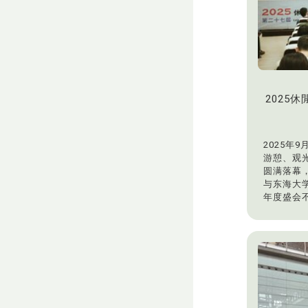
2025
2025年9
游憩、观
圆满落幕
与东海大
年度盛会
专业人士
永续休閒
光领域的
力与崭新
为期两天的
际论坛于
本次活动主
标，以「永