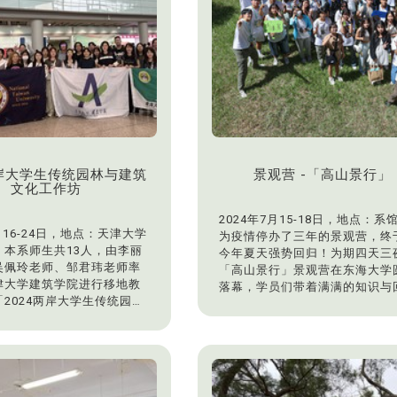
ainable Leisurescape:
师生的共同努力，让成果展得以
 2050）为主题，邀请到三位
呈现。同时，创艺学院许和捷院
际学者担任主讲人，吸引了
别提醒学生们，设计工作固然需
者专家共襄盛举。
入心力，但劳逸结合亦是重要的
27日）的学术研讨会投稿盛
环。
证了学界对此议题的高度关
本次成果展由系上全体师生携手
收到133篇论文投稿，经匿
作，在有限的时间内完成布展，
，最终接受79篇口头发表及
了无与伦比的团队精神与专业素
报展示发表。论文涵盖领域多
展览内容涵盖多个课程：中庭/
东海大学景观学系硕、硕专
计课、LA109教室/大一设计课
两岸大学生传统园林与建筑
景观营 -「高山景行」
员参与，现场更见到来自美
大二工作室/大二设计课作品、
文化工作坊
等国的外籍学者身影，展现
作室/大三设计课作品、研讨室A
日益茁壮的国际影响力与学
图学与透视学作品、研讨室B/大
2024年7月15-18日，地点：系
。 在激烈的评选中，东海大
栽设计课作品、研讨室C/大四规
8月16-24日，地点：天津大学
为疫情停办了三年的景观营，终
系也传出捷报。本系共计有3
作品。
。本系师生共13人，由李丽
今年夏天强势回归！为期四天三
文荣获优良海报论文奖，彰
展览期间，校长与院长亲自参观
佩玲老师、邹君玮老师率󠇡
「高山景行」景观营在东海大学
生在永续景观研究上的坚强
展间，由师生联合导览讲解，深
津大学建筑学院进行移地教
落幕，学员们带着满满的知识与
解每件作品背后的设计理念与实
2024两岸大学生传统园林
回程。这次营队活动精彩丰富，
程。两位贵宾对学生的设计思维
化工作坊」，并于最后一天
者不仅学到了专业知识，还体验
业能力讚不绝口，并表示这样的
峡两岸景观教育研讨会」，
元的实践课程。营队活动涵盖了
不仅是学生学习成果的集中呈现
由台湾与大陆高校的景观、
专业老师的课程与实作指导，包
是吸引新血加入景观设计领域的
业师生共同参与，促进两岸
君玮老师的东海大学植物介绍与
契机。
交流。
设计、陈华志老师的东海大学户