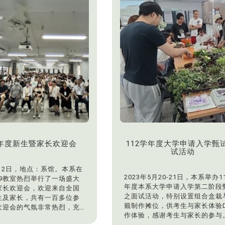
恩、永续处陈鹤文处长、劳作教
陈逸民劳教长、生科系林宜静主
景观系李丽雪主任、生科系温国
师、景观系原友兰老师等嘉宾，
参与了这场植树活动。
学年度新生暨家长欢迎会
112学年度大学申请入学甄
试活动
9月2日，地点：系馆。本系在
2023年5月20-21日，本系举办1
09教室热烈举行了一场盛大
年度本系大学申请入学第二阶段
家长欢迎会，欢迎来自全国
之面试活动，特别设置组合盒栽
生及家长，共有一百多位参
籤制作摊位，供考生与家长体验D
欢迎会的气氛非常热烈，充
作体验，感谢考生与家长的参与
欢笑。新生和家长们积极参