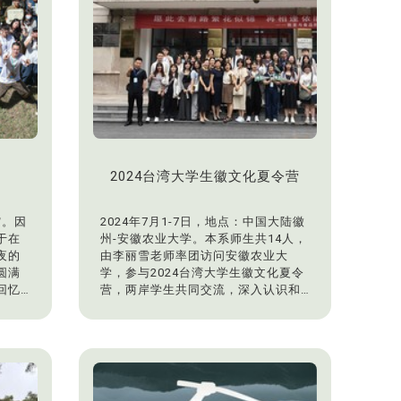
圆满
长特
要投
一
合
展现
养。
大四设
作品、
2024台湾大学生徽文化夏令营
大三工
/大一
二植
馆。因
2024年7月1-7日，地点：中国大陆徽
划课
于在
州-安徽农业大学。本系师生共14人，
夜的
由李丽雪老师率󠇡团访问安徽农业大
了各
圆满
学，参与2024台湾大学生徽文化夏令
入了
回忆
营，两岸学生共同交流，深入认识和
践过
参加
了解徽文化。
与专
了多
展览
多位
，更
括邹
重要
植栽
外观