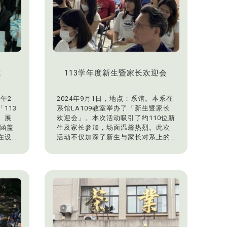
式
113学年度新生暨家长欢迎会
午2
2024年9月1日，地点：系馆。本系在
113
系馆LA109教室举办了「新生暨家长
。展
欢迎会」。本次活动吸引了约110位新
间涵盖
生及家长参加，场面温馨热烈。此次
在设
活动不仅加深了新生与家长对系上的
了解，也为他们未来的学习生活奠定
揭开
了坚实的基础。景观学系期待新生在
展正
未来的学习旅程中取得优异的成绩，
致词
并在未来的景观设计领域发光发热。
度肯
路上
此次
品，
感谢