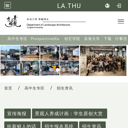
LA.THU
Tog
:::
高中生专区
ProspectiveStu.
创艺学院
东海大学
下载
行事历
首页
高中生专区
招生资讯
:::
宣传海报
景观人养成计画：学生原创大赏
给新鲜人的话
招生报名系统
招生资讯