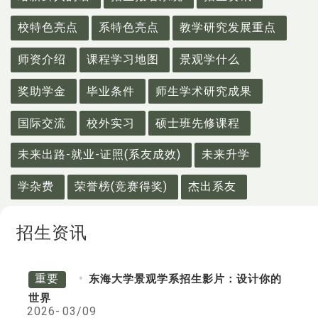
校特色亮点
系特色亮点
教学研究发展重点
师资介绍
课程学习地图
景观学什么
奖助学金
毕业条件
师生学术研究成果
国际交流
校外实习
硕士班先修课程
未来出路-就业-证照(系友成效)
未来升学
学杂费
荣誉榜(竞赛得奖)
杰出系友
招生资讯
重要
东海大学景观学系招生影片：设计你的
世界
2026-
03/09