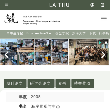
LA.THU
Tog
:::
高中生专区
ProspectiveStu.
创艺学院
东海大学
下载
行事历
:::
期刊论文
研讨会论文
专书
荣誉奖项
年度
2008
书名
海岸景观与生态