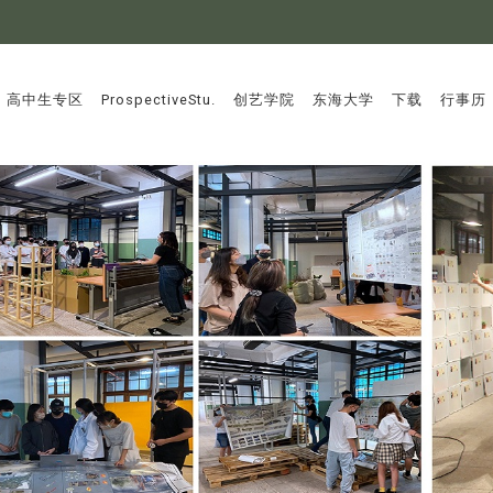
:::
高中生专区
ProspectiveStu.
创艺学院
东海大学
下载
行事历