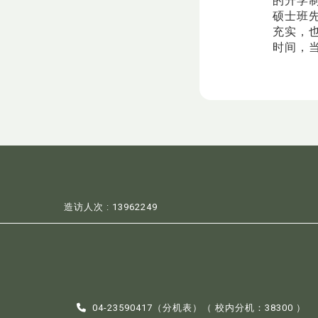
的升学
硕士班
充实，
时间，
造访人次 : 13962249
04-23590417（
分机表
）（ 校内分机：38300 ）