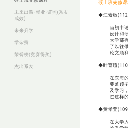
硕士班先修课程
硕士班先修课
未来出路-就业-证照(系友
◆江素敏(11
成效)
当初申
未来升学
设计和
大学部
学杂费
了以往
论文顺
荣誉榜(竞赛得奖)
◆叶育瑄(11
杰出系友
在东海
要兼顾
及学习
过这样
◆黄孝萱(10
在大学