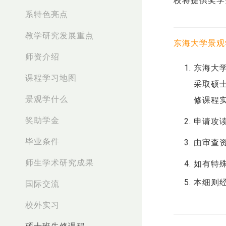
校将提供奖学
系特色亮点
教学研究发展重点
东海大学景观
。
师资介绍
东海大
课程学习地图
采取硕
景观学什么
修课程
奖助学金
申请攻
毕业条件
由审查
师生学术研究成果
如有特
本细则
国际交流
校外实习