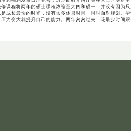
制度和福利发展日渐完善，透过助教介绍让我在大三时决定申
先修课程将两年的硕士课程浓缩至大四和硕一，并没有因为只
也是成长最快的时光，没有太多休息时间，同时面对规划、毕
当压力变大就提升自己的能力。两年匆匆过去，花最少时间跟