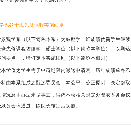
金（
请参阅新生入学奖励办法
）。
学系硕士班先修课程实施细则
学景观学系（以下简称本系）为鼓励学士班成绩优異学生继续
士班先修课程攻讀学、硕士学位（以下简称本学位），以期达
实施要点」，特订定本实施细则（以下简称本细则）。
读本学位之学生需于申请期限内缴送申请表、历年成绩单各乙
资料由本系组成之甄选委员会，本公平、公正原则，决定錄
殊情况及本办法未尽事宜，得依本校相关规定办理或系务会议
经系务会议通过、陈院长核定后实施。