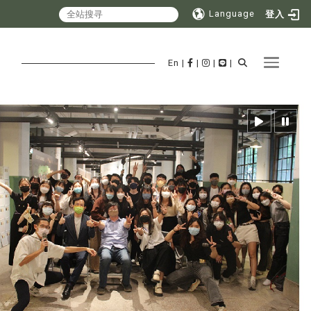
Language
登入
Toggle 
En
|
|
|
|