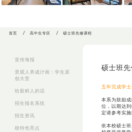
首页
高中生专区
硕士班先修课程
:::
宣传海报
硕士班先
景观人养成计画：学生原
创大赏
五年完成学士
给新鲜人的话
本系为鼓励成
招生报名系统
位，以期达到
定请参考实施
招生资讯
依本校硕士班
校特色亮点