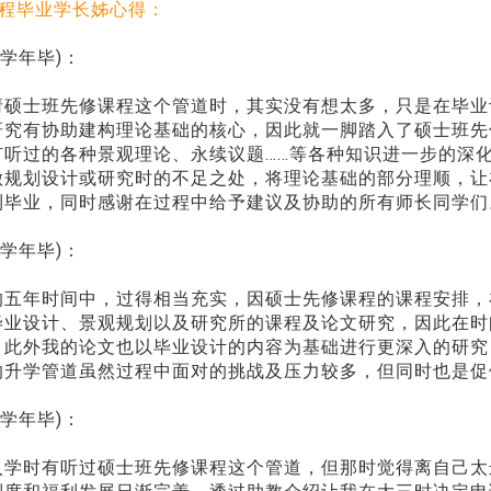
程毕业学
长姊心得：
2学年毕)：
请硕士班先修课程这个管道时，其实没有想太多，只是在毕业
研究有协助建构理论基础的核心，因此就一脚踏入了硕士班先
有听过的各种景观理论、永续议题……等各种知识进一步的深
做规划设计或研究时的不足之处，将理论基础的部分理顺，让
利毕业，同时感谢在过程中给予建议及协助的所有师长同学们
0学年毕)：
的五年时间中，过得相当充实，因硕士先修课程的课程安排，
毕业设计、景观规划以及研究所的课程及论文研究，因此在时
，此外我的论文也以毕业设计的内容为基础进行更深入的研究
的升学管道虽然过程中面对的挑战及压力较多，但同时也是促
9学年毕)：
入学时有听过硕士班先修课程这个管道，但那时觉得离自己太