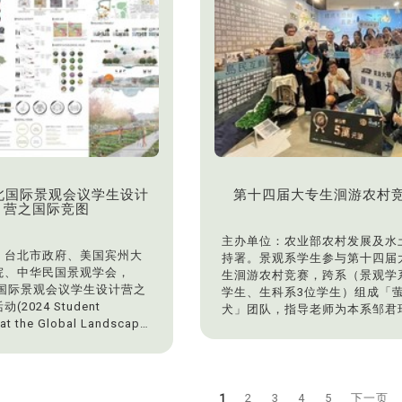
台北国际景观会议学生设计
第十四届大专生洄游农村
营之国际竞图
主办单位：农业部农村发展及水
：台北市政府、美国宾州大
持署。景观系学生参与第十四届
院、中华民国景观学会，
生洄游农村竞赛，跨系（景观学
北国际景观会议学生设计营之
学生、生科系3位学生）组成「
(2024 Student
犬」团队，指导老师为本系邹君
 at the Global Landscape
师，于暑假期间前往马祖东莒社
ence/AWARDS)，得奖公告：
村。「萤萦东犬」团队于2024年
10月11日。此竞赛为国际性之
15日「第十四届大专生洄游农村
活动，本系吴佩玲老师和魏
赛」成果发表会暨颁奖典礼中，
指导学生参与竞图，荣获得2
总统萧美琴亲临颁奖，荣获本竞
1
2
3
4
5
下一页