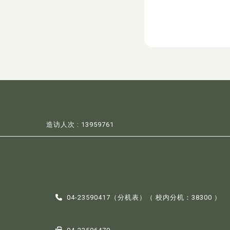
个Honor
元)。本
静。
造访人次 : 13959761
04-23590417（
分机表
）（ 校内分机：38300 ）