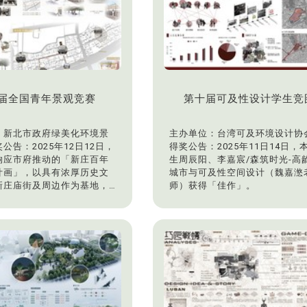
届全国青年景观竞赛
第十届可及性设计学生竞
：新北市政府绿美化环境景
主办单位：台湾可及环境设计协
公告：2025年12日12日，
得奖公告：2025年11日14日，
响应市府推动的「新庄百年
生周辰阳、李嘉宸/森筑时光-高
计画」，以具有浓厚历史文
城市与可及性空间设计（魏嘉滺
新庄庙街及周边作为基地，
师）获得「佳作」。
年风貌新生力」为主题，共
组竞图组报名参赛。本系学生
陈卉榆/竹宰新庄（吴佩玲老
竞图竞赛组首奖，获得2万元