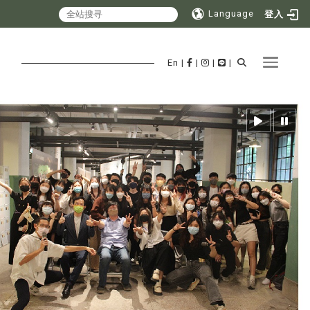
Language
登入
Toggle 
En
|
|
|
|