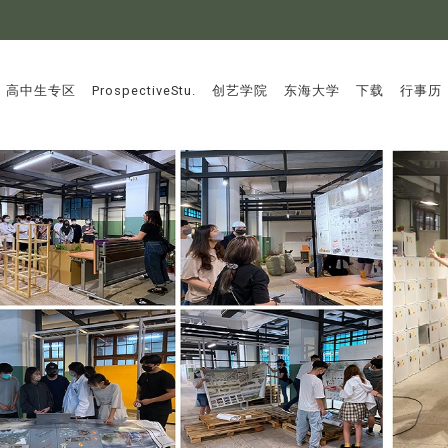
:::
高中生专区
ProspectiveStu.
创艺学院
东海大学
下载
行事历