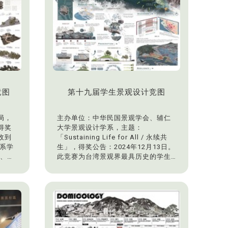
彤）获得「最佳职人工艺奖」及
「SDGs永续奖」，团队成员周晏甄获
「创智才奖」。
竞图
第十九届学生景观设计竞图
局，
主办单位：中华民国景观学会、辅仁
得奖
大学景观设计学系，主题：
收到
「Sustaining Life for All / 永续共
本系学
生」，得奖公告：2024年12月13日。
颖、林
此竞赛为台湾景观界最具历史的学生
。佳
竞图活动，在全国所有大专院校景观
CLE
设计相关科系学生共同竞争下，本系
师）。
学生获得佳作：张传峖、纪怀雅/回·
港-高雄亚洲新湾区地景风貌重塑与极
端气候防灾策略（陈建名老师）。