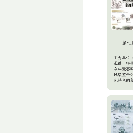
第七
主办单位
观处，得奖
今年竞赛
风貌整合
化特色的
并以「百
吸引96
孙钰晴、
师）夺下
奖金。