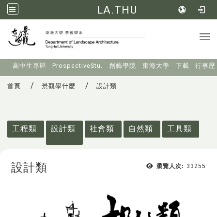
LA.THU
Tog
:::
高中生專區
ProspectiveStu.
創藝學院
東海大學
下載
行事歷
首頁
景觀學什麼
設計類
:::
工程類
設計類
社會類
自然類
工具類
設計類
瀏覽人次:
33255