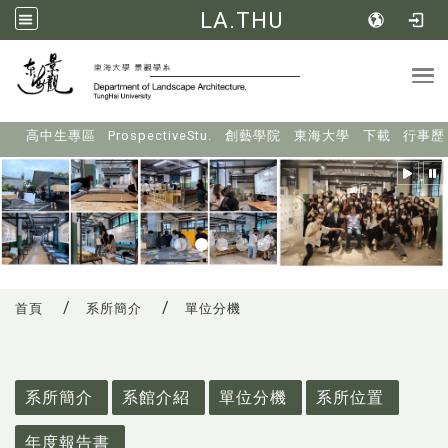
LA.THU
Tog
:::
高中生專區
ProspectiveStu.
創藝學院
東海大學
下載
行事歷
首頁
系所簡介
單位分機
:::
系所簡介
系館介紹
單位分機
系所位置
年度報告書