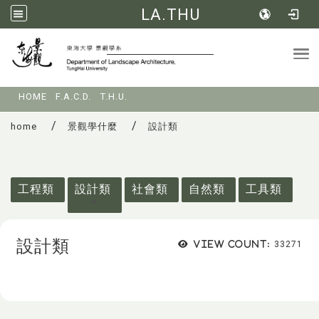
LA.THU
Tog
:::
HOME
F.A.C.D.
T.H.U.
home
景觀學什麼
設計類
:::
工程類
設計類
社會類
自然類
工具類
設計類
View count:
33271