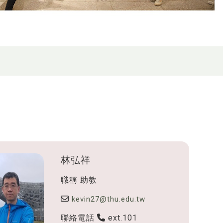
林弘祥
職稱
助教
kevin27@thu.edu.tw
聯絡電話
ext.101