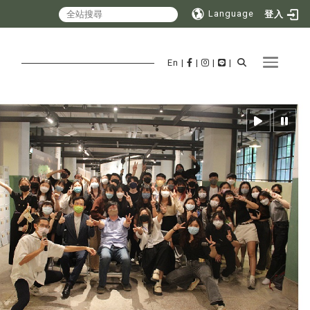
Language
登入
Toggle 
En
|
|
|
|