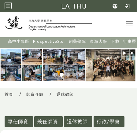
LA.THU
Tog
:::
高中生專區
ProspectiveStu.
創藝學院
東海大學
下載
行事歷
首頁
師資介紹
退休教師
:::
專任師資
兼任師資
退休教師
行政/學會