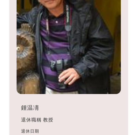
鍾温凊
退休職稱
教授
退休日期