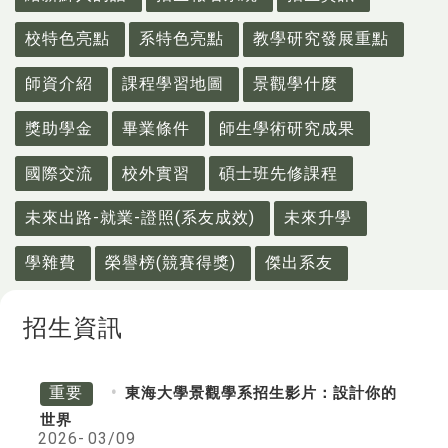
校特色亮點
系特色亮點
教學研究發展重點
師資介紹
課程學習地圖
景觀學什麼
獎助學金
畢業條件
師生學術研究成果
國際交流
校外實習
碩士班先修課程
未來出路-就業-證照(系友成效)
未來升學
學雜費
榮譽榜(競賽得獎)
傑出系友
招生資訊
重要
東海大學景觀學系招生影片：設計你的
世界
2026-
03/09