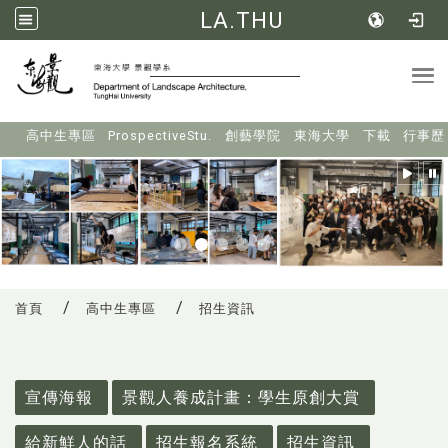
LA.THU
Tog
:::
高中生專區
ProspectiveStu.
創藝學院
東海大學
下載
行事歷
首頁
高中生專區
招生資訊
:::
宣傳海報
景觀人養成計畫：學生原創大賞
給新鮮人的話
招生報名系統
招生資訊