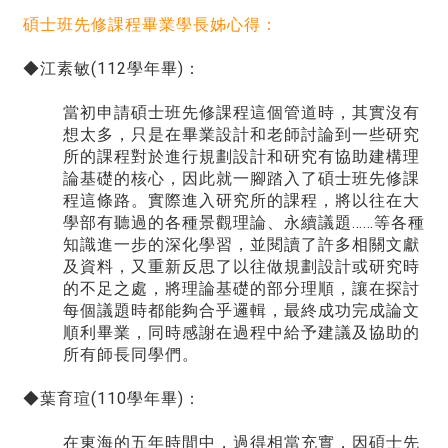
碩士班先修課程畢業學
長姊心得：
◆江素敏(112學年畢)：
當初申請碩士班先修課程這個管道時，其實沒有
想太多，只是在畢業設計和老師討論到一些研究
所的課程對於進行規劃設計和研究有協助建構理
論基礎的核心，因此就一腳踏入了碩士班先修課
程這條路。實際進入研究所的課程，將以往在大
學部有聽過的各種景觀理論、永續議題……等各種
知識進一步的深化學習，並閱讀了許多相關文獻
及資料，又重新反思了以往做規劃設計或研究時
的不足之處，將理論基礎的部分理順，讓在探討
每個議題時都能夠合乎邏輯，最終成功完成論文
順利畢業，同時感謝在過程中給予建議及協助的
所有師長同學們。
◆葉育瑄(110學年畢)：
在東海的五年時間中，過得相當充實，因碩士先