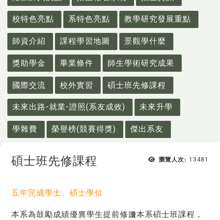
校特色亮點
系特色亮點
教學研究發展重點
師資介紹
課程學習地圖
景觀學什麼
獎助學金
畢業條件
師生學術研究成果
國際交流
校外實習
碩士班先修課程
未來出路-就業-證照(系友成效)
未來升學
學雜費
榮譽榜(競賽得獎)
傑出系友
碩士班先修課程
瀏覽人次:
13481
五年完成學士、碩士學位
本系為鼓勵成績優異學生提前修讀本系碩士班課程，