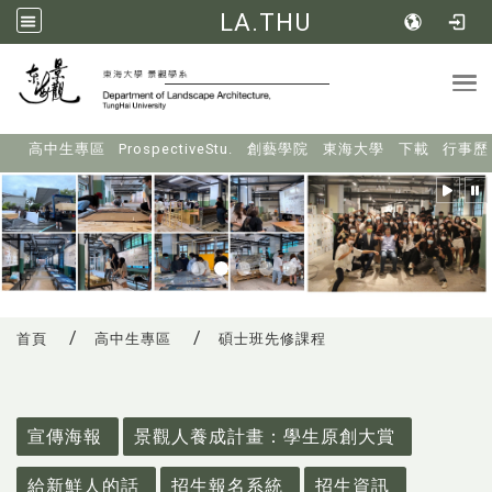
LA.THU
Tog
:::
高中生專區
ProspectiveStu.
創藝學院
東海大學
下載
行事歷
首頁
高中生專區
碩士班先修課程
:::
宣傳海報
景觀人養成計畫：學生原創大賞
給新鮮人的話
招生報名系統
招生資訊