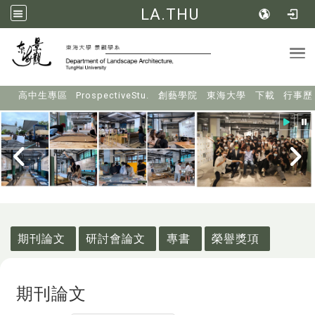
LA.THU
Tog
:::
高中生專區
ProspectiveStu.
創藝學院
東海大學
下載
行事歷
:::
期刊論文
研討會論文
專書
榮譽獎項
期刊論文