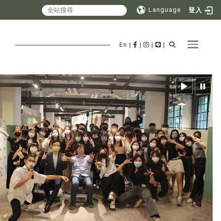
Language
登入
Toggle 
En
|
|
|
|