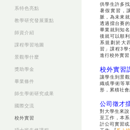
供學生許多找
系特色亮點
暑假實習，
脈，為未來就
教學研究發展重點
透過擂台賽的
畢業就到知名
師資介紹
後就可以順利
系規劃於大
課程學習地圖
習」課程3學
進行校外實習
景觀學什麼
校外實習
獎助學金
讓學生到景觀
畢業條件
織或學術等單
形，累積社會
師生學術研究成果
公司徵才
國際交流
對大學生來說
至工作，本系
校外實習
計公司實習或