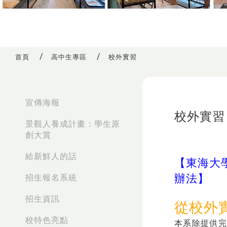
首頁
高中生專區
校外實習
:::
宣傳海報
校外實習
景觀人養成計畫：學生原
創大賞
給新鮮人的話
【
東海大
辦法
】
招生報名系統
招生資訊
從校外
校特色亮點
本系除提供完