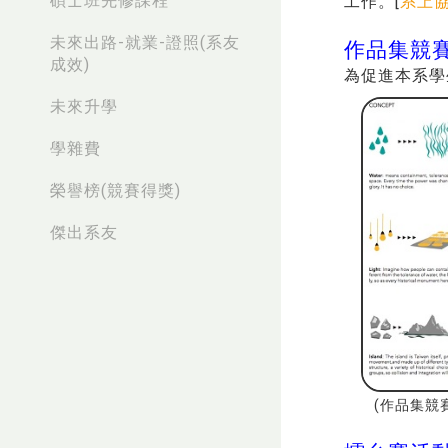
碩士班先修課程
工作。[
系上
未來出路-就業-證照(系友
作品集競
成效)
為促進本系學
未來升學
學雜費
榮譽榜(競賽得獎)
傑出系友
(作品集競