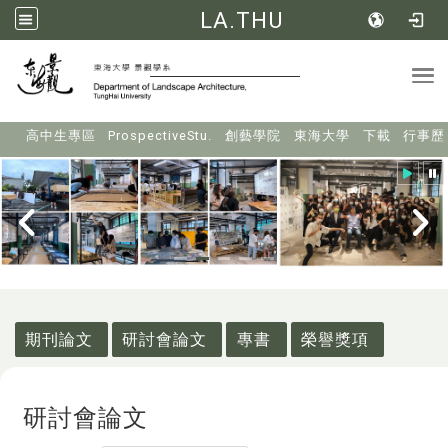
LA.THU
Tog
:::
高中生專區
ProspectiveStu.
創藝學院
東海大學
下載
行事歷
:::
期刊論文
研討會論文
專書
榮譽獎項
研討會論文