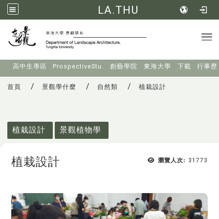
LA.THU
Tog
:::
高中生專區
ProspectiveStu.
創藝學院
東海大學
下載
行事歷
首頁
景觀學什麼
自然類
植栽設計
:::
植栽設計
景觀植物學
植栽設計
瀏覽人次:
31773