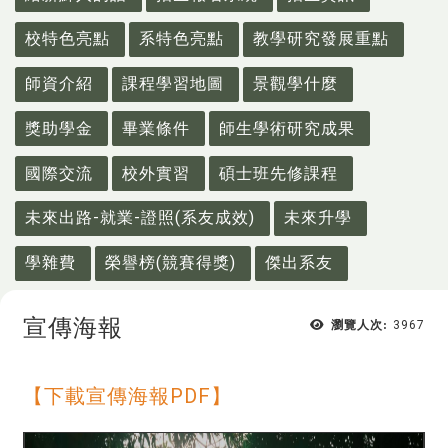
校特色亮點
系特色亮點
教學研究發展重點
師資介紹
課程學習地圖
景觀學什麼
獎助學金
畢業條件
師生學術研究成果
國際交流
校外實習
碩士班先修課程
未來出路-就業-證照(系友成效)
未來升學
學雜費
榮譽榜(競賽得獎)
傑出系友
宣傳海報
瀏覽人次:
3967
【下載宣傳海報PDF】