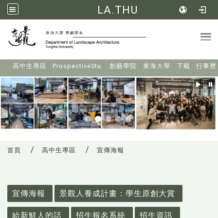
LA.THU
Tog
:::
高中生專區
ProspectiveStu.
創藝學院
東海大學
下載
行事歷
首頁
高中生專區
宣傳海報
:::
宣傳海報
景觀人養成計畫：學生原創大賞
給新鮮人的話
招生報名系統
招生資訊