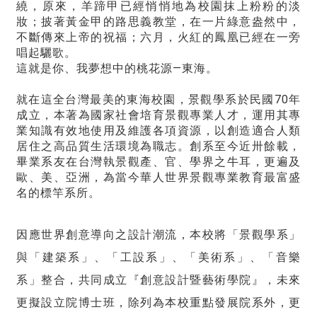
繞，原來，羊蹄甲已經悄悄地為校園抹上粉粉的淡
妝；披著黃金甲的路思義教堂，在一片綠意盎然中，
不斷傳來上帝的祝福；六月，火紅的鳳凰已經在一旁
唱起驪歌。
這就是你、我夢想中的桃花源—東海。
就在這全台灣最美的東海校園，景觀學系於民國70年
成立，本著為國家社會培育景觀專業人才，運用其專
業知識有效地使用及維護各項資源，以創造適合人類
居住之高品質生活環境為職志。創系至今近卅餘載，
畢業系友在台灣執景觀產、官、學界之牛耳，更遍及
歐、美、亞洲，為當今華人世界景觀專業教育最富盛
名的標竿系所。
因應世界創意導向之設計潮流，本校將「景觀學系」
與「建築系」、「工設系」、「美術系」、「音樂
系」整合，共同成立『創意設計暨藝術學院』，未來
更擬設立院博士班，除列為本校重點發展院系外，更