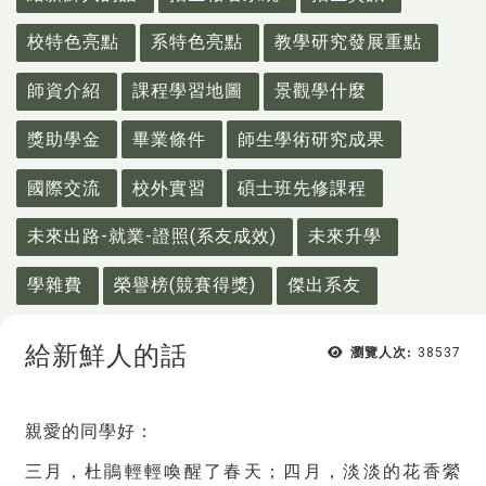
校特色亮點
系特色亮點
教學研究發展重點
師資介紹
課程學習地圖
景觀學什麼
獎助學金
畢業條件
師生學術研究成果
國際交流
校外實習
碩士班先修課程
未來出路-就業-證照(系友成效)
未來升學
學雜費
榮譽榜(競賽得獎)
傑出系友
給新鮮人的話
瀏覽人次:
38537
親愛的同學好：
三月，杜鵑輕輕喚醒了春天；四月，淡淡的花香縈