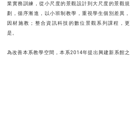
業實務訓練，從小尺度的景觀設計到大尺度的景觀規
劃，循序漸進，以小班制教學，重視學生個別差異，
因材施教；整合資訊科技的數位景觀系列課程，更
是。
為改善本系教學空間，本系2014年提出興建新系館之
教學空間改善計畫，規劃增加二間大製圖室與一間多
功能評圖教室，總地板面積約250坪。經學校經費補
助，與各界人士(系友)大力捐款，於2016年5月景觀學
系「系館教學空間改善工程」正式動工，於2017年落
成，2018年開始正式排課使用；提供本系學生更多教
學空間，大幅改善師生教學與學習品質。
空間設備方面，除了評圖室、繪圖室、屋頂植栽實習