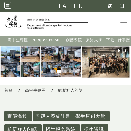
LA.THU
Tog
:::
高中生專區
ProspectiveStu.
創藝學院
東海大學
下載
行事歷
首頁
高中生專區
給新鮮人的話
:::
宣傳海報
景觀人養成計畫：學生原創大賞
給新鮮人的話
招生報名系統
招生資訊