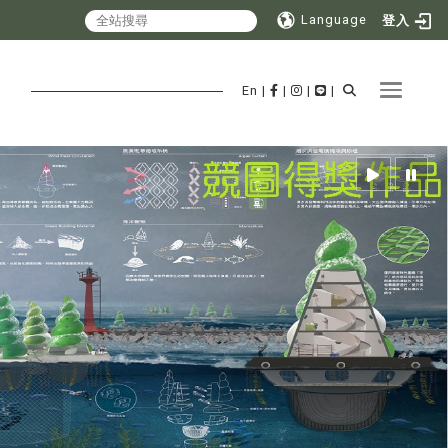
Language
登入
Toggle 
En
|
|
|
|