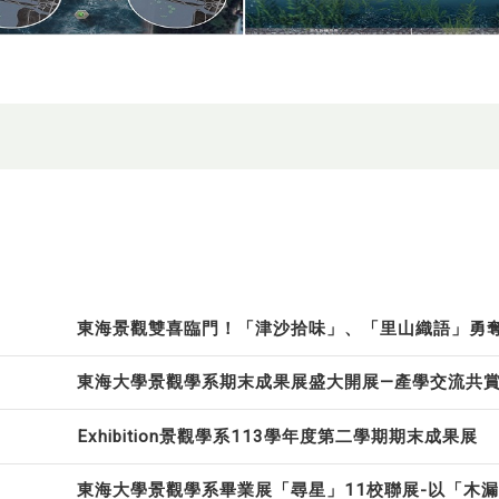
東海景觀雙喜臨門！「津沙拾味」、「里山織語」勇
東海大學景觀學系期末成果展盛大開展—產學交流共
Exhibition景觀學系113學年度第二學期期末成果展
東海大學景觀學系畢業展「尋星」11校聯展-以「木漏れ日