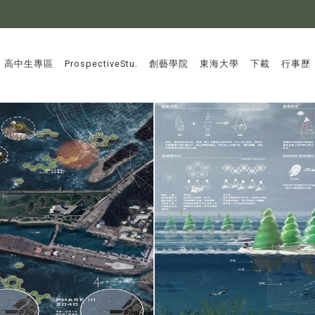
:::
高中生專區
ProspectiveStu.
創藝學院
東海大學
下載
行事歷