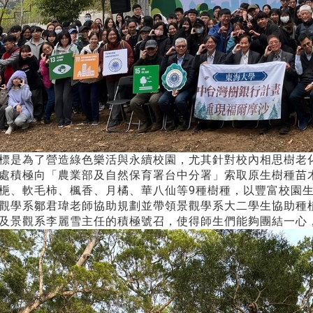
標是為了營造綠色樂活與永續校園，尤其針對校內相思樹老
處積極向「農業部及自然保育署台中分署」索取原生樹種苗
梔、軟毛柿、楓香、月橘、華八仙等9種樹種，以豐富校園
觀學系鄒君瑋老師協助規劃並帶領景觀學系大二學生協助種
及景觀系李麗雪主任的積極號召，使得師生們能夠團結一心