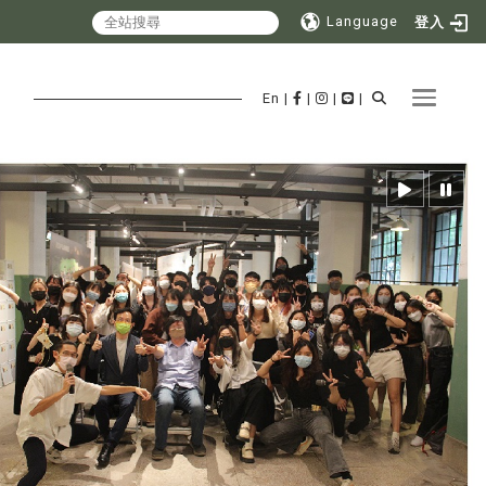
Language
登入
Toggle 
En
|
|
|
|