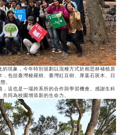
化的現象，今年特別規劃以混種方式於相思林補植原
木，包括臺灣梭羅樹、臺灣紅豆樹、厚葉石斑木、日
生態。
植，這也是一場跨系所的合作與學習機會。感謝生科
，共同為校園增添新的生命力。