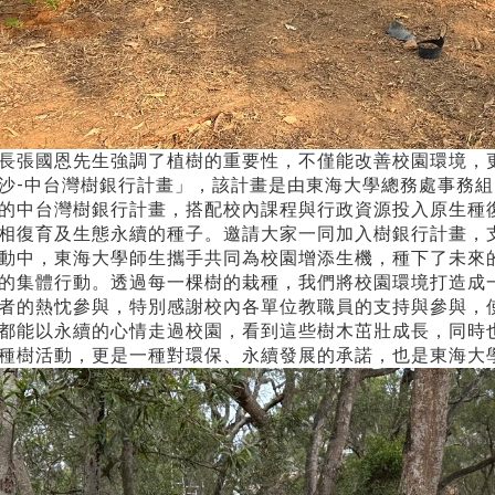
長張國恩先生強調了植樹的重要性，不僅能改善校園環境，
沙-中台灣樹銀行計畫」，該計畫是由東海大學總務處事務組
的中台灣樹銀行計畫，搭配校內課程與行政資源投入原生種
相復育及生態永續的種子。邀請大家一同加入樹銀行計畫，
動中，東海大學師生攜手共同為校園增添生機，種下了未來
的集體行動。透過每一棵樹的栽種，我們將校園環境打造成
者的熱忱參與，特別感謝校內各單位教職員的支持與參與，
都能以永續的心情走過校園，看到這些樹木茁壯成長，同時
種樹活動，更是一種對環保、永續發展的承諾，也是東海大