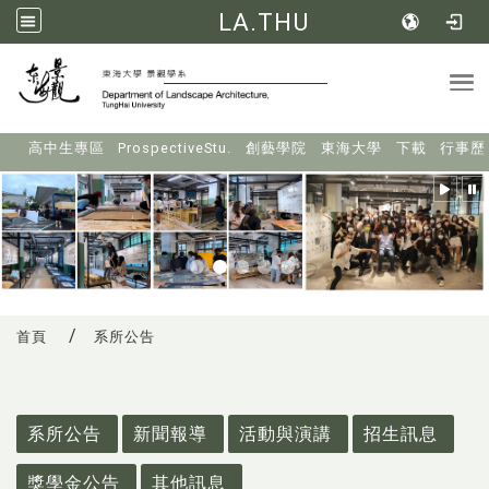
LA.THU
Tog
:::
高中生專區
ProspectiveStu.
創藝學院
東海大學
下載
行事歷
首頁
系所公告
:::
系所公告
新聞報導
活動與演講
招生訊息
獎學金公告
其他訊息