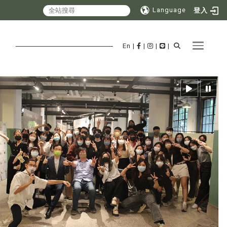
Language
登入
Toggle 
En
|
|
|
|