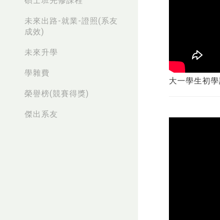
碩士班先修課程
未來出路-就業-證照(系友
成效)
未來升學
學雜費
大一學生初學
榮譽榜(競賽得獎)
傑出系友