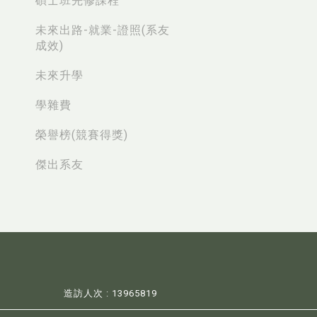
碩士班先修課程
未來出路-就業-證照(系友
成效)
未來升學
學雜費
榮譽榜(競賽得獎)
傑出系友
造訪人次 : 13965819