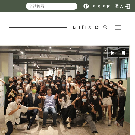
Language
登入
Toggle 
En
|
|
|
|