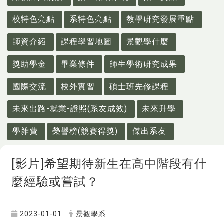
校特色亮點
系特色亮點
教學研究發展重點
師資介紹
課程學習地圖
景觀學什麼
獎助學金
畢業條件
師生學術研究成果
國際交流
校外實習
碩士班先修課程
未來出路-就業-證照(系友成效)
未來升學
學雜費
榮譽榜(競賽得獎)
傑出系友
[影片]希望期待新生在高中階段有什
麼經驗或嘗試？
2023-01-01
景觀學系