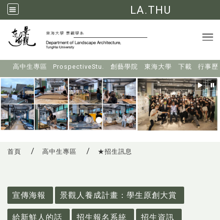
LA.THU
Tog
:::
高中生專區
ProspectiveStu.
創藝學院
東海大學
下載
行事歷
首頁
高中生專區
★招生訊息
:::
宣傳海報
景觀人養成計畫：學生原創大賞
給新鮮人的話
招生報名系統
招生資訊