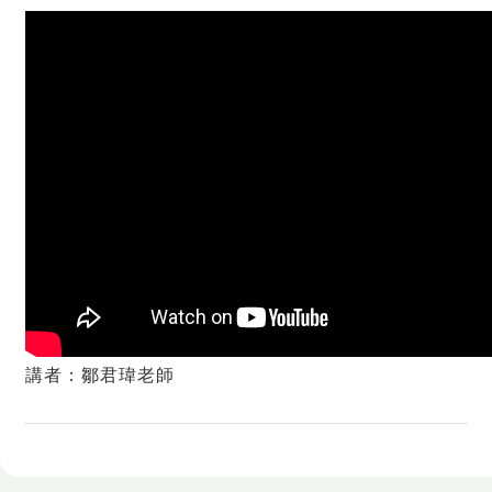
講者：鄒君瑋老師