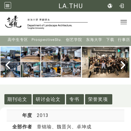
LA.THU
Tog
:::
高中生专区
ProspectiveStu.
创艺学院
东海大学
下载
行事历
:::
期刊论文
研讨会论文
专书
荣誉奖项
年度
2013
全部作者
章锦瑜
、魏晋兴、卓坤成