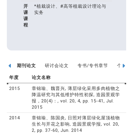
开
*植栽设计、#高等植栽设计理论与
课
实务
课
程
期刊论文
研讨会论文
专书/专书章节
个人研
年度
论文名称
2015
章锦瑜、魏晋兴, 薄层绿化采用多肉植物之
降温研究与其低维护特性初探, 造园景观学
报，20(4)：, vol. 20, 4, pp. 15-41, Jul.
2015
2014
章锦瑜、陈国炎, 日照对薄层绿化屋顶植物
生长与开花之影响, 造园景观学报, vol. 20,
2, pp. 37-60, Jun. 2014