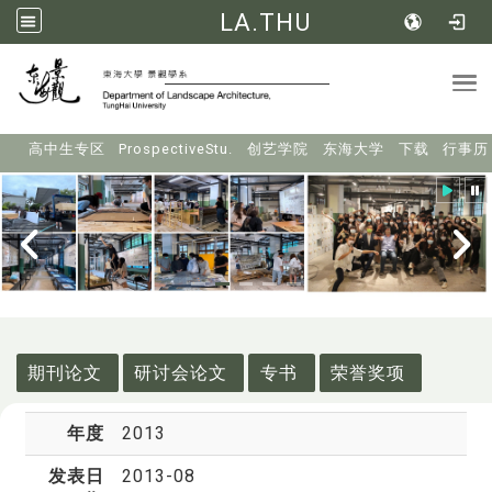
LA.THU
Tog
:::
高中生专区
ProspectiveStu.
创艺学院
东海大学
下载
行事历
:::
期刊论文
研讨会论文
专书
荣誉奖项
年度
2013
发表日
2013-08