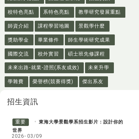
校特色亮點
系特色亮點
教學研究發展重點
師資介紹
課程學習地圖
景觀學什麼
獎助學金
畢業條件
師生學術研究成果
國際交流
校外實習
碩士班先修課程
未來出路-就業-證照(系友成效)
未來升學
學雜費
榮譽榜(競賽得獎)
傑出系友
招生資訊
重要
東海大學景觀學系招生影片：設計你的
世界
2026-
03/09