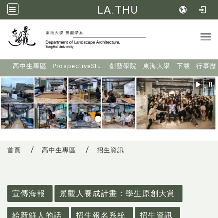
LA.THU
Tog
:::
高中生專區
ProspectiveStu.
創藝學院
東海大學
下載
行事歷
首頁
高中生專區
招生資訊
:::
宣傳海報
景觀人養成計畫：學生原創大賞
給新鮮人的話
招生報名系統
招生資訊