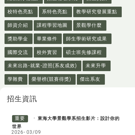
校特色亮點
系特色亮點
教學研究發展重點
師資介紹
課程學習地圖
景觀學什麼
獎助學金
畢業條件
師生學術研究成果
國際交流
校外實習
碩士班先修課程
未來出路-就業-證照(系友成效)
未來升學
學雜費
榮譽榜(競賽得獎)
傑出系友
招生資訊
重要
東海大學景觀學系招生影片：設計你的
世界
2026-
03/09