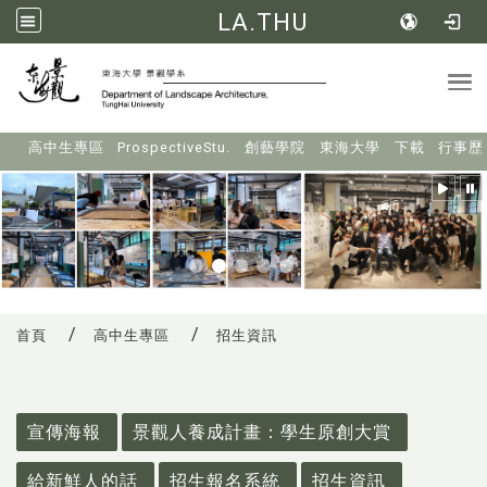
LA.THU
Tog
:::
高中生專區
ProspectiveStu.
創藝學院
東海大學
下載
行事歷
首頁
高中生專區
招生資訊
:::
宣傳海報
景觀人養成計畫：學生原創大賞
給新鮮人的話
招生報名系統
招生資訊