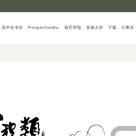
:::
高中生专区
ProspectiveStu.
创艺学院
东海大学
下载
行事历