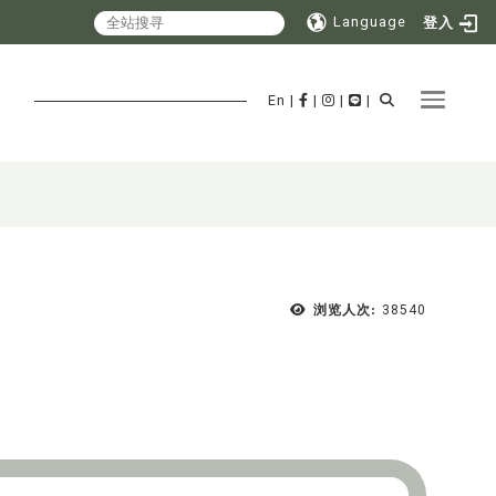
Language
登入
Toggle 
En
|
|
|
|
浏览人次:
38540