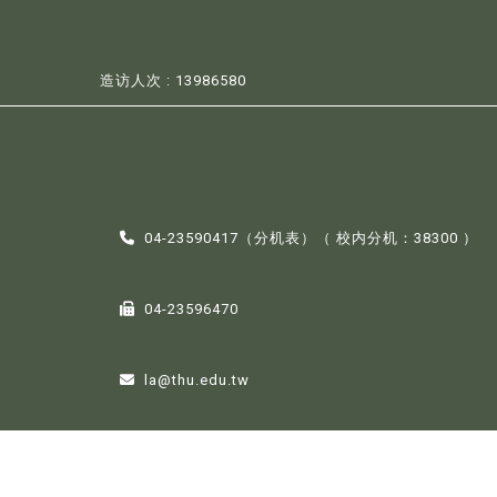
造访人次 : 13986580
04-23590417（
分机表
）（ 校内分机：38300 ）
04-23596470
la@thu.edu.tw
407224台中市西屯区台湾大道四段1727号。
【地