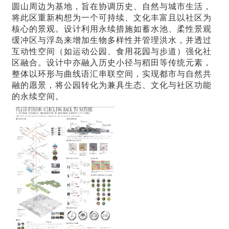
圆山周边为基地，旨在协调历史、自然与城市生活，
将此区重新构想为一个可持续、文化丰富且以社区为
核心的景观。设计利用永续措施如蓄水池、柔性景观
缓冲区与浮岛来增加生物多样性并管理洪水，并透过
互动性空间（如运动公园、食用花园与步道）强化社
区融合。设计中亦融入历史小径与稻田等传统元素，
整体以环形与曲线语汇串联空间，实现都市与自然共
融的愿景，将公园转化为兼具生态、文化与社区功能
的永续空间。