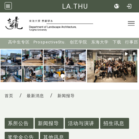
LA.THU
Tog
:::
高中生专区
ProspectiveStu.
创艺学院
东海大学
下载
行事历
首页
最新消息
新闻报导
:::
系所公告
新闻报导
活动与演讲
招生讯息
奖学金公告
其他讯息