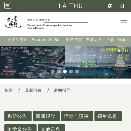
LA.THU
Tog
:::
高中生专区
ProspectiveStu.
创艺学院
东海大学
下载
行事历
首页
最新消息
新闻报导
:::
系所公告
新闻报导
活动与演讲
招生讯息
奖学金公告
其他讯息