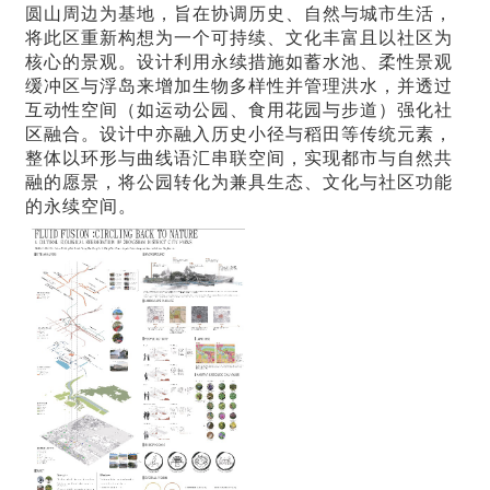
圆山周边为基地，旨在协调历史、自然与城市生活，
将此区重新构想为一个可持续、文化丰富且以社区为
核心的景观。设计利用永续措施如蓄水池、柔性景观
缓冲区与浮岛来增加生物多样性并管理洪水，并透过
互动性空间（如运动公园、食用花园与步道）强化社
区融合。设计中亦融入历史小径与稻田等传统元素，
整体以环形与曲线语汇串联空间，实现都市与自然共
融的愿景，将公园转化为兼具生态、文化与社区功能
的永续空间。