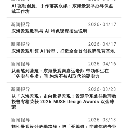
AI 驱动创意、手作落实永续：东海景观举办环保盆
栽工作坊
新闻报导
2026-
04/17
东海景观数码与 AI 特色课程招生说明
新闻报导
2026-
04/17
东海景观引领 AI 转型，打造全台首创数码教育基地
新闻报导
2026-
04/16
从画笔到营建：东海景观秦嘉远老师 带领学生在
「务实与务虚」间 构筑不被AI取代的硬实力
新闻报导
2026-
03/23
从「东海景观」走向世界景观！景观学系兼任助理教
授曾宥榕荣获 2026 MUSE Design Awards 双金殊
荣
新闻报导
2026-
03/13
韧性景观设计教学路线：把「爱地球」变成你的专业