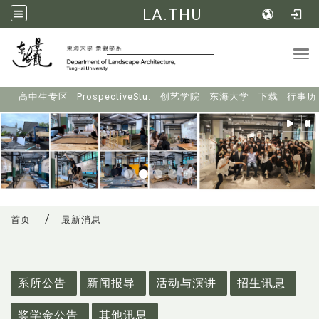
LA.THU
Tog
:::
高中生专区
ProspectiveStu.
创艺学院
东海大学
下载
行事历
首页
最新消息
:::
系所公告
新闻报导
活动与演讲
招生讯息
奖学金公告
其他讯息