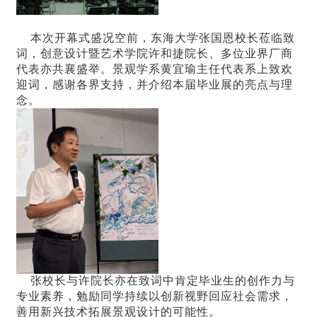
本次开幕式盛况空前，东海大学张国恩校长莅临致
词，创意设计暨艺术学院许和捷院长、多位业界厂商
代表亦共襄盛举。景观学系黄宜瑜主任代表系上致欢
迎词，感谢各界支持，并介绍本届毕业展的亮点与理
念。
张校长与许院长亦在致词中肯定毕业生的创作力与
专业素养，勉励同学持续以创新视野回应社会需求，
善用新兴技术拓展景观设计的可能性。