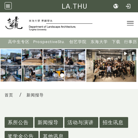
LA.THU
Tog
:::
高中生专区
ProspectiveStu.
创艺学院
东海大学
下载
行事历
首页
新闻报导
:::
系所公告
新闻报导
活动与演讲
招生讯息
奖学金公告
其他讯息