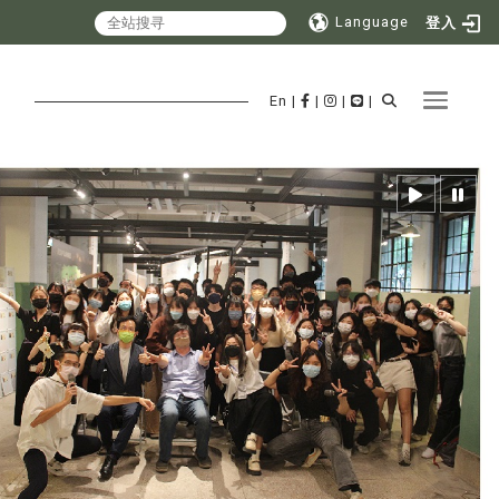
Language
登入
Toggle 
En
|
|
|
|