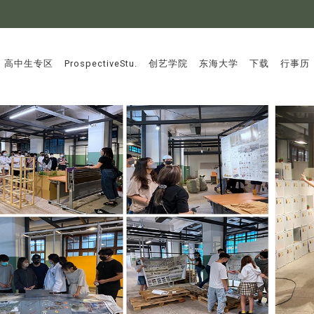
:::
高中生专区
ProspectiveStu.
创艺学院
东海大学
下载
行事历