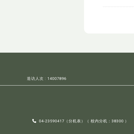
造访人次 : 14007896
04-23590417（
分机表
）（ 校内分机：38300 ）