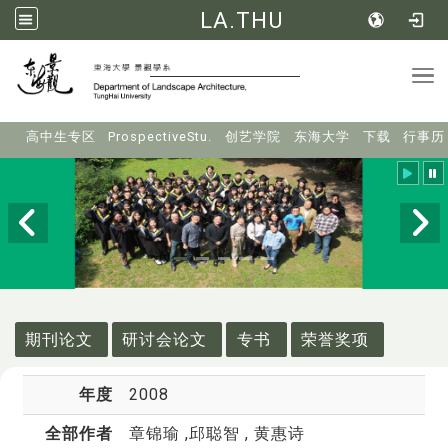
LA.THU
Tog
:::
高中生专区
ProspectiveStu.
创艺学院
东海大学
下载
行事历
:::
期刊论文
研讨会论文
专书
荣誉奖项
年度
2008
全部作者
章锦瑜
,邱聪智 , 黄惠诗