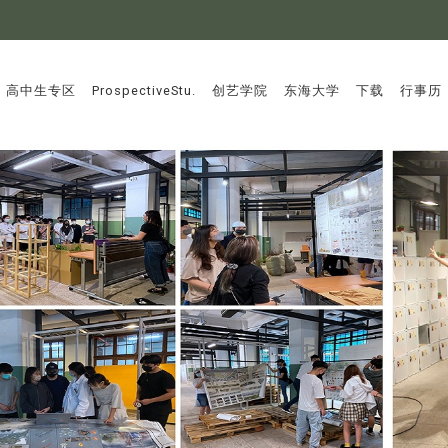
:::
高中生专区
ProspectiveStu.
创艺学院
东海大学
下载
行事历