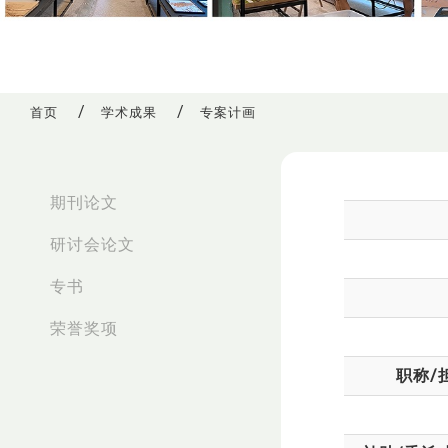
首页
学术成果
专案计画
:::
期刊论文
研讨会论文
专书
荣誉奖项
职称/