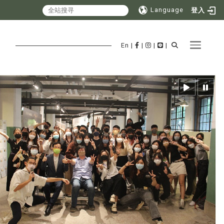
Language
登入
Toggle 
En
|
|
|
|