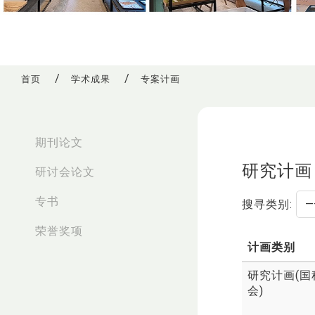
首页
学术成果
专案计画
:::
期刊论文
研究计画
研讨会论文
专书
搜寻类别:
荣誉奖项
计画类别
研究计画(国
会)