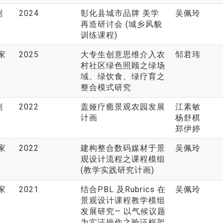
划
2024
彰化县城市品牌 美学
吴佩玲
再造研讨会 (城乡风貌
训练课程)
家
2025
大专生创意思维介入农
邹君玮
村社区绿色照顾之绿场
域、绿饮食、绿疗育之
整合模式研究
划
2022
盖娅疗癒景观农园发展
江素敏
计画
杨舒棋
郑伊婷
家
2022
建构整合数码媒材于景
吴佩玲
观设计流程之课程模组
(教学实践研究计画)
家
2021
结合PBL 及Rubrics 在
吴佩玲
景观设计课程教学模组
发展研究— 以气候议题
为实证操作之验证框架