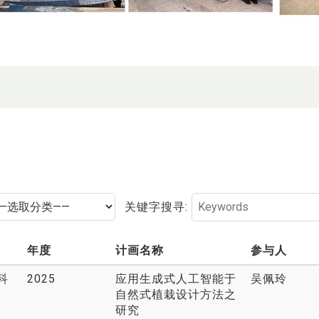
关键字搜寻:
年度
计画名称
参与人
科
2025
应用生成式人工智能于
吴佩玲
自然式植栽设计方法之
研究