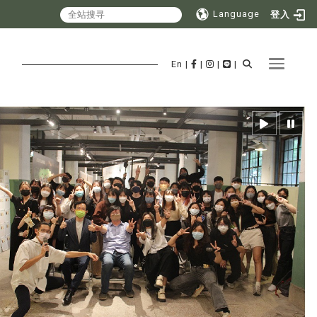
Language
登入
Toggle 
En
|
|
|
|