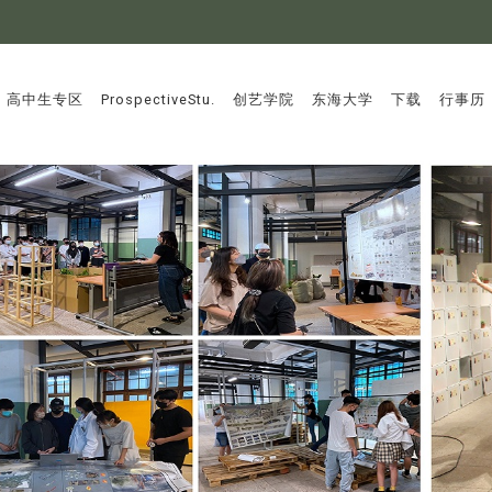
:::
高中生专区
ProspectiveStu.
创艺学院
东海大学
下载
行事历