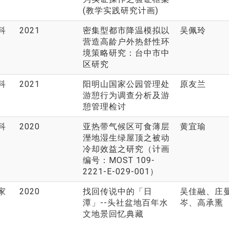
(教学实践研究计画)
科
2021
密集型都市降温模拟以
吴佩玲
营造高龄户外热舒性环
境策略研究：台中市中
区研究
科
2021
阳明山国家公园管理处
原友兰
游憩行为调查分析及游
憩管理检讨
科
2020
亚热带气候区可食薄层
黄宜瑜
溼地湿生绿屋顶之被动
冷却效益之研究（计画
编号：MOST 109-
2221-E-029-001）
家
2020
找回传说中的「日
吴佳融、庄
潭」--头社盆地百年水
岑、高承熏
文地景回忆典藏