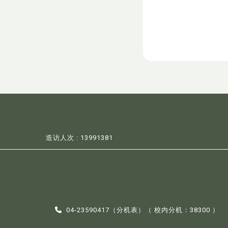
造访人次 : 13991381
04-23590417（
分机表
）（ 校内分机：38300 ）