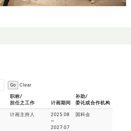
Go
Clear
职称/
补助/
担任之工作
计画期间
委讬或合作机构
计画主持人
2025.08
国科会
~
2027.07