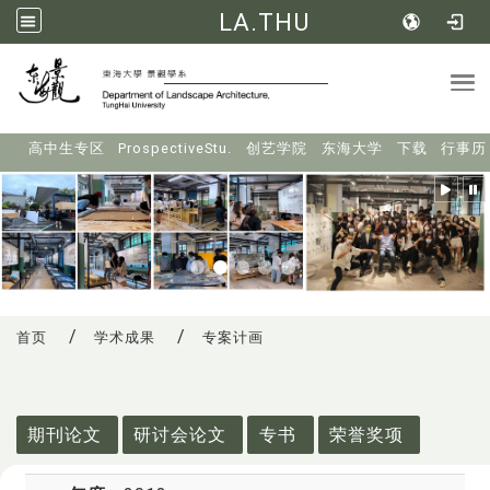
LA.THU
Tog
:::
高中生专区
ProspectiveStu.
创艺学院
东海大学
下载
行事历
首页
学术成果
专案计画
:::
期刊论文
研讨会论文
专书
荣誉奖项