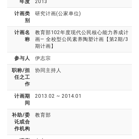
年度
2013
计画类
研究计画(公家单位)
别
计画名
教育部102年度现代公民核心能力养成计
称
画— 全校型公民素养陶塑计画【第2期/3
期计画】
参与人
伊志宗
职称/担
协同主持人
任之工
作
计画期
2013.02 ~ 2014.01
间
补助/委
教育部
讬或合
作机构